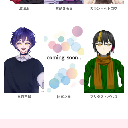
波浪海
紫縁きらる
カラン・ペトロワ
星月宇瑠
幽冥たま
フリタス・パパス