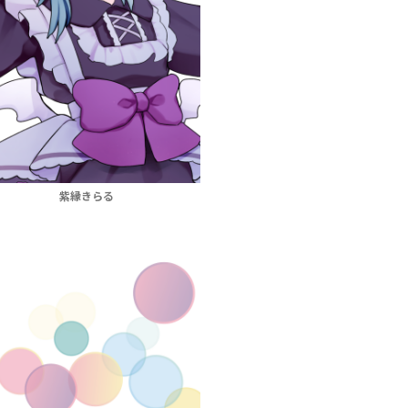
紫縁きらる