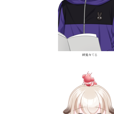
絆兎々
てる